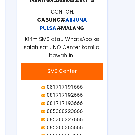
GABUNG#NAMA#KOTA
CONTOH:
GABUNG#
ARJUNA
PULSA
#MALANG
Kirim SMS atau WhatsApp ke
salah satu NO Center kami di
bawah ini.
SMS Center
081717191666
081717192666
081717193666
085360223666
085360227666
085360365666