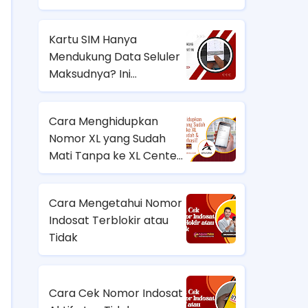
Seluler HP Samsung? Ini
Solusinya!
Kartu SIM Hanya
Mendukung Data Seluler
Maksudnya? Ini
Penyebab dan Cara
Mengatasinya
Cara Menghidupkan
Nomor XL yang Sudah
Mati Tanpa ke XL Center
– Mudah & Terbukti
Berhasil!
Cara Mengetahui Nomor
Indosat Terblokir atau
Tidak
Cara Cek Nomor Indosat