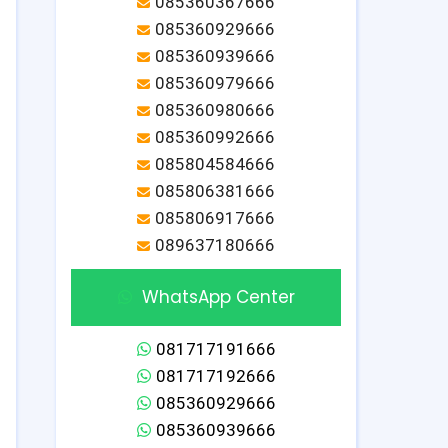
085360367666
085360929666
085360939666
085360979666
085360980666
085360992666
085804584666
085806381666
085806917666
089637180666
WhatsApp Center
081717191666
081717192666
085360929666
085360939666