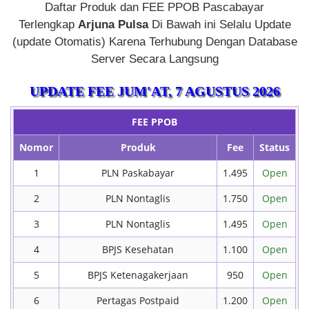
Daftar Produk dan FEE PPOB Pascabayar
Terlengkap
Arjuna Pulsa
Di Bawah ini Selalu Update
(update Otomatis) Karena Terhubung Dengan Database
Server Secara Langsung
UPDATE FEE
JUM'AT, 7 AGUSTUS 2026
FEE PPOB
Nomor
Produk
Fee
Status
1
PLN Paskabayar
1.495
Open
2
PLN Nontaglis
1.750
Open
3
PLN Nontaglis
1.495
Open
4
BPJS Kesehatan
1.100
Open
5
BPJS Ketenagakerjaan
950
Open
6
Pertagas Postpaid
1.200
Open