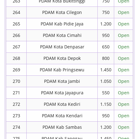
263
PDAM Kota Bukittinggi
750
Open
264
PDAM Kota Cilegon
750
Open
265
PDAM Kab Pidie Jaya
1.200
Open
266
PDAM Kota Cimahi
950
Open
267
PDAM Kota Denpasar
650
Open
268
PDAM Kota Depok
800
Open
269
PDAM Kab Pringsewu
1.450
Open
270
PDAM Kota Jambi
1.050
Open
271
PDAM Kota Jayapura
550
Open
272
PDAM Kota Kediri
1.150
Open
273
PDAM Kota Kendari
950
Open
274
PDAM Kab Sambas
1.200
Open
275
PDAM Kab Sanggau
1.450
Open