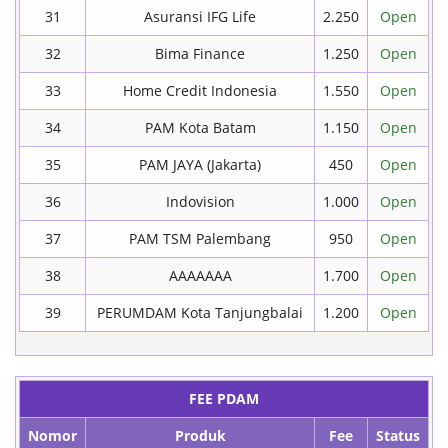
31
Asuransi IFG Life
2.250
Open
32
Bima Finance
1.250
Open
33
Home Credit Indonesia
1.550
Open
34
PAM Kota Batam
1.150
Open
35
PAM JAYA (Jakarta)
450
Open
36
Indovision
1.000
Open
37
PAM TSM Palembang
950
Open
38
AAAAAAA
1.700
Open
39
PERUMDAM Kota Tanjungbalai
1.200
Open
FEE PDAM
Nomor
Produk
Fee
Status