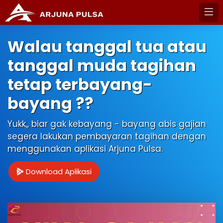
Walau tanggal tua atau
tanggal muda tagihan
tetap terbayang-
bayang ??
Yukk,, biar gak kebayang - bayang abis gajian
segera lakukan pembayaran tagihan dengan
menggunakan aplikasi Arjuna Pulsa.
Download Aplikasi