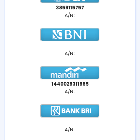
3859115757
A/N :
A/N :
1440026311685
A/N :
A/N :