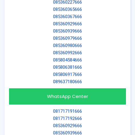
085360227666
085360365666
085360367666
085360929666
085360939666
085360979666
085360980666
085360992666
085804584666
085806381666
085806917666
089637180666
WhatsApp Center
081717191666
081717192666
085360929666
085360939666