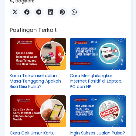
Bagikan:
Postingan Terkait
Kartu Telkomsel dalam
Cara Menghilangkan
Masa Tenggang Apakah
Internet Positif di Laptop,
Bisa Diisi Pulsa?
PC dan HP
Cara Cek Umur Kartu
Ingin Sukses Jualan Pulsa?