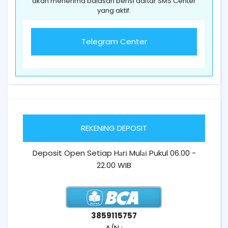
akan menerima balasan berisi daftar SMS Center
yang aktif.
Telegram Center
REKENING DEPOSIT
Deposit Open Setiap Hаrі Mulаі Pukul 06.00 -
22.00 WIB
3859115757
A/N :