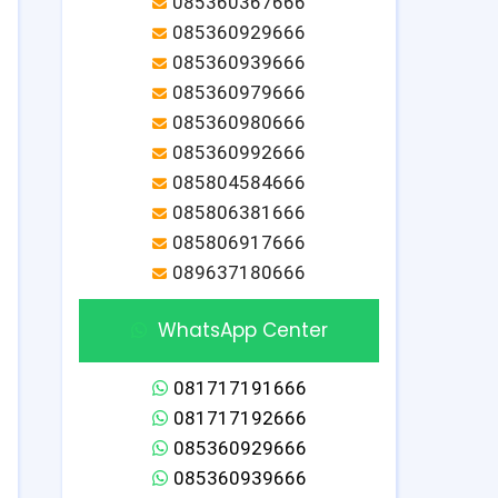
085360367666
085360929666
085360939666
085360979666
085360980666
085360992666
085804584666
085806381666
085806917666
089637180666
WhatsApp Center
081717191666
081717192666
085360929666
085360939666