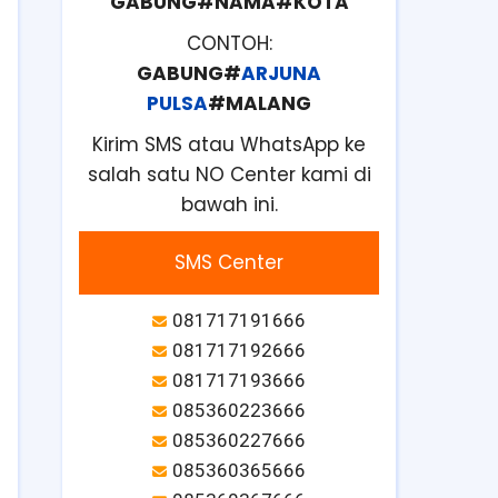
GABUNG#NAMA#KOTA
CONTOH:
GABUNG#
ARJUNA
PULSA
#MALANG
Kirim SMS atau WhatsApp ke
salah satu NO Center kami di
bawah ini.
SMS Center
081717191666
081717192666
081717193666
085360223666
085360227666
085360365666