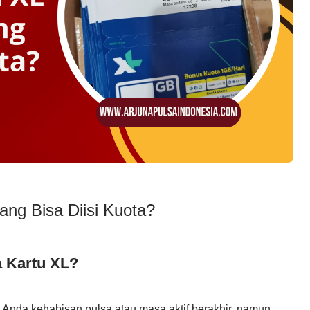
ng Bisa Diisi Kuota?
a Kartu XL?
 Anda kehabisan pulsa atau masa aktif berakhir, namun