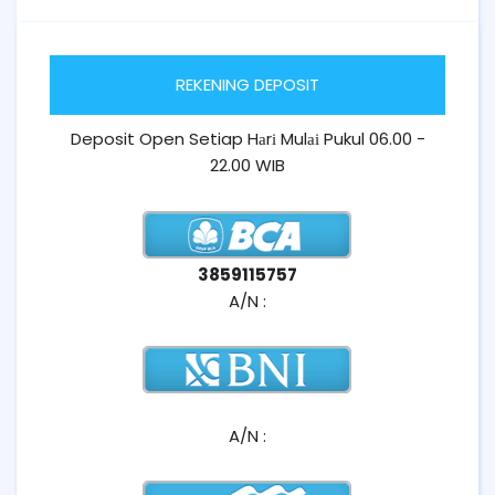
REKENING DEPOSIT
Deposit Open Setiap Hаrі Mulаі Pukul 06.00 -
22.00 WIB
3859115757
A/N :
A/N :