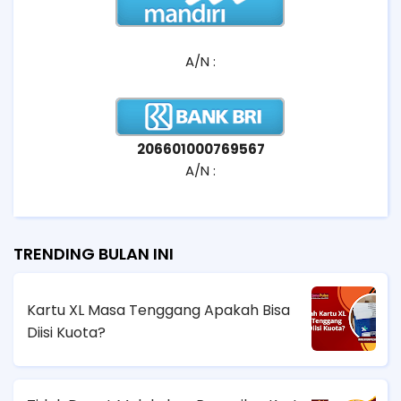
A/N :
206601000769567
A/N :
TRENDING BULAN INI
Kartu XL Masa Tenggang Apakah Bisa
Diisi Kuota?