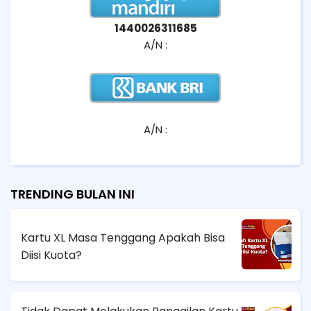
1440026311685
A/N :
A/N :
TRENDING BULAN INI
Kartu XL Masa Tenggang Apakah Bisa
Diisi Kuota?