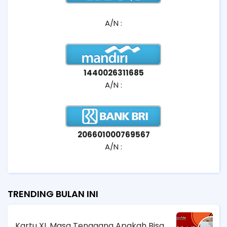
A/N :
1440026311685
A/N :
206601000769567
A/N :
TRENDING BULAN INI
Kartu XL Masa Tenggang Apakah Bisa