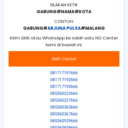
SILAKAN KETIK
GABUNG#NAMA#KOTA
CONTOH:
GABUNG#
ARJUNA PULSA
#MALANG
Kirim SMS atau WhatsApp ke salah satu NO Center
kami di bawah ini.
SMS Center
081717191666
081717192666
081717193666
085360223666
085360227666
085360365666
085360367666
085360929666
085360939666