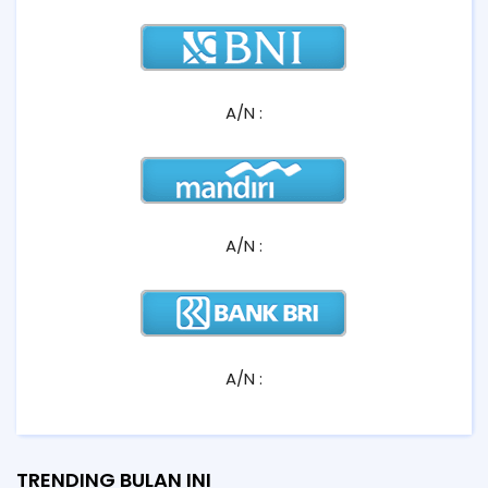
A/N :
A/N :
A/N :
TRENDING BULAN INI