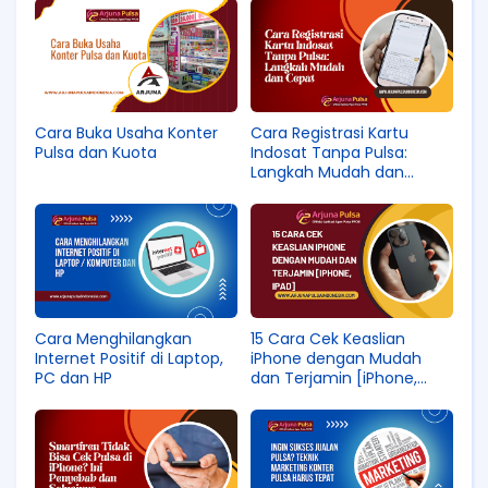
Cara Buka Usaha Konter
Cara Registrasi Kartu
Pulsa dan Kuota
Indosat Tanpa Pulsa:
Langkah Mudah dan
Cepat
Cara Menghilangkan
15 Cara Cek Keaslian
Internet Positif di Laptop,
iPhone dengan Mudah
PC dan HP
dan Terjamin [iPhone,
iPad]