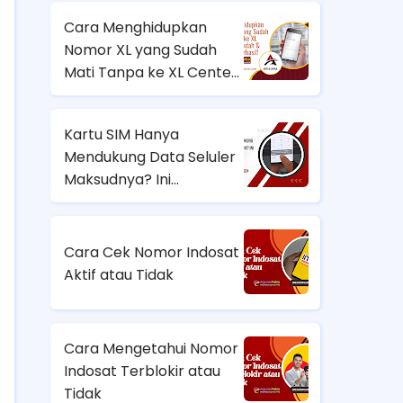
Solusinya!
Cara Menghidupkan
Nomor XL yang Sudah
Mati Tanpa ke XL Center
– Mudah & Terbukti
Berhasil!
Kartu SIM Hanya
Mendukung Data Seluler
Maksudnya? Ini
Penyebab dan Cara
Mengatasinya
Cara Cek Nomor Indosat
Aktif atau Tidak
Cara Mengetahui Nomor
Indosat Terblokir atau
Tidak