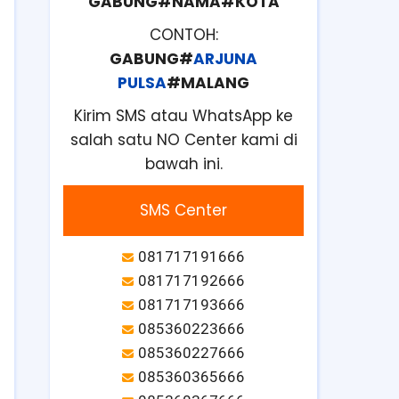
GABUNG#NAMA#KOTA
CONTOH:
GABUNG#
ARJUNA
PULSA
#MALANG
Kirim SMS atau WhatsApp ke
salah satu NO Center kami di
bawah ini.
SMS Center
081717191666
081717192666
081717193666
085360223666
085360227666
085360365666