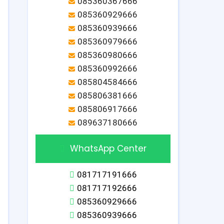
085360367666
085360929666
085360939666
085360979666
085360980666
085360992666
085804584666
085806381666
085806917666
089637180666
WhatsApp Center
081717191666
081717192666
085360929666
085360939666