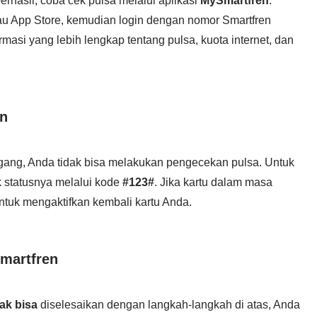
rhasil, coba cek pulsa melalui aplikasi
MySmartfren
.
atau App Store, kemudian login dengan nomor Smartfren
masi yang lebih lengkap tentang pulsa, kuota internet, dan
en
ang, Anda tidak bisa melakukan pengecekan pulsa. Untuk
k statusnya melalui kode
#123#
. Jika kartu dalam masa
ntuk mengaktifkan kembali kartu Anda.
martfren
dak bisa
diselesaikan dengan langkah-langkah di atas, Anda