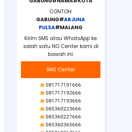
GABUNG#NAMA#KOTA
CONTOH:
GABUNG#
ARJUNA
PULSA
#MALANG
Kirim SMS atau WhatsApp ke
salah satu NO Center kami di
bawah ini.
SMS Center
081717191666
081717192666
081717193666
085360223666
085360227666
085360365666