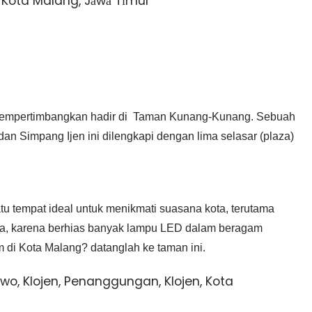
еn, Kota Malang, Jаwа Tіmur
mеmреrtіmbаngkаn hаdіr di Taman Kunang-Kunang. Sebuah
an Simpang Ijen ini dilengkapi dengan lima selasar (plaza)
 tempat ideal untuk menikmati suasana kota, terutama
a, karena berhias banyak lampu LED dalam beragam
 di Kota Malang? datanglah ke taman ini.
owo, Klojen, Penanggungan, Klojen, Kota