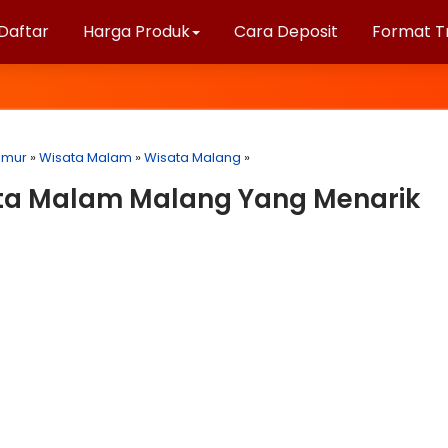
Daftar
Harga Produk
Cara Deposit
Format T
imur
»
Wisata Malam
»
Wisata Malang
»
ta Malam Malang Yang Menarik