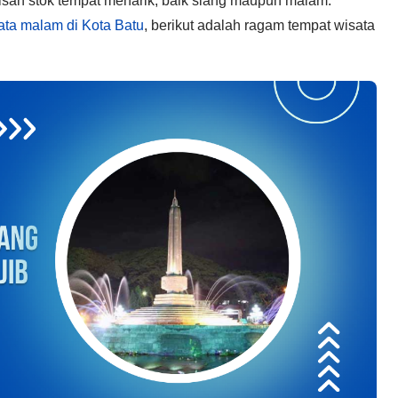
isan stok tempat menarik, baik siang maupun malam.
ata malam di Kota Batu
, berikut adalah ragam tempat wisata