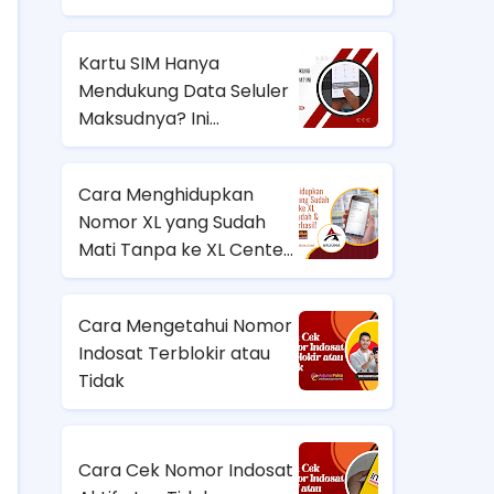
Seluler HP Samsung? Ini
Solusinya!
Kartu SIM Hanya
Mendukung Data Seluler
Maksudnya? Ini
Penyebab dan Cara
Mengatasinya
Cara Menghidupkan
Nomor XL yang Sudah
Mati Tanpa ke XL Center
– Mudah & Terbukti
Berhasil!
Cara Mengetahui Nomor
Indosat Terblokir atau
Tidak
Cara Cek Nomor Indosat