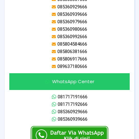
085360929666
085360939666
085360979666
085360980666
085360992666
085804584666
085806381666
085806917666
089637180666
WhatsApp Center
081717191666
081717192666
085360929666
085360939666