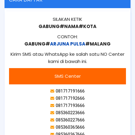
SILAKAN KETIK
GABUNG#NAMA#KOTA
CONTOH:
GABUNG#
ARJUNA PULSA
#MALANG
Kirim SMS atau WhatsApp ke salah satu NO Center
kami di bawah ini.
SMS Center
081717191666
081717192666
081717193666
085360223666
085360227666
085360365666
085360367666