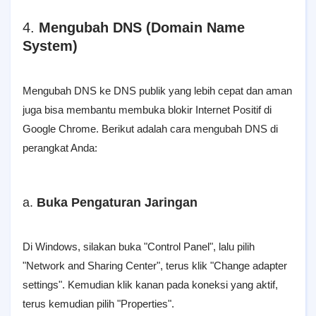
4.
Mengubah DNS (Domain Name
System)
Mengubah DNS ke DNS publik yang lebih cepat dan aman
juga bisa membantu membuka blokir Internet Positif di
Google Chrome. Berikut adalah cara mengubah DNS di
perangkat Anda:
a.
Buka Pengaturan Jaringan
Di Windows, silakan buka "Control Panel", lalu pilih
"Network and Sharing Center", terus klik "Change adapter
settings". Kemudian klik kanan pada koneksi yang aktif,
terus kemudian pilih "Properties".