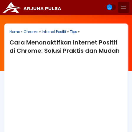
Home
»
Chrome
»
Internet Positif
»
Tips
»
Cara Menonaktifkan Internet Positif
di Chrome: Solusi Praktis dan Mudah