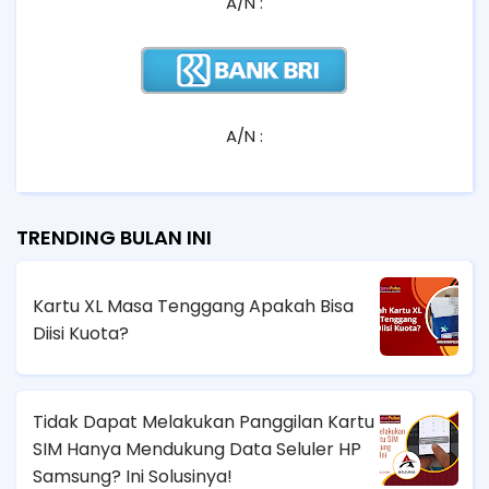
A/N :
A/N :
TRENDING BULAN INI
Kartu XL Masa Tenggang Apakah Bisa
Diisi Kuota?
Tidak Dapat Melakukan Panggilan Kartu
SIM Hanya Mendukung Data Seluler HP
Samsung? Ini Solusinya!