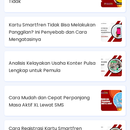
Tidak
Kartu Smartfren Tidak Bisa Melakukan
Panggilan? Ini Penyebab dan Cara
Mengatasinya
Analisis Kelayakan Usaha Konter Pulsa
Lengkap untuk Pemula
Cara Mudah dan Cepat Perpanjang
Masa Aktif XL Lewat SMS
Cara Registrasi Kartu Smartfren