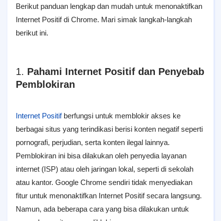
Berikut panduan lengkap dan mudah untuk menonaktifkan
Internet Positif di Chrome. Mari simak langkah-langkah
berikut ini.
1.
Pahami Internet Positif dan Penyebab
Pemblokiran
Internet Positif
berfungsi untuk memblokir akses ke
berbagai situs yang terindikasi berisi konten negatif seperti
pornografi, perjudian, serta konten ilegal lainnya.
Pemblokiran ini bisa dilakukan oleh penyedia layanan
internet (ISP) atau oleh jaringan lokal, seperti di sekolah
atau kantor. Google Chrome sendiri tidak menyediakan
fitur untuk menonaktifkan Internet Positif secara langsung.
Namun, ada beberapa cara yang bisa dilakukan untuk