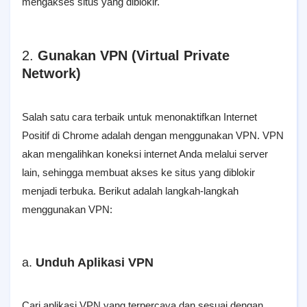
mengakses situs yang diblokir.
2.
Gunakan VPN (Virtual Private
Network)
Salah satu cara terbaik untuk menonaktifkan Internet
Positif di Chrome adalah dengan menggunakan VPN. VPN
akan mengalihkan koneksi internet Anda melalui server
lain, sehingga membuat akses ke situs yang diblokir
menjadi terbuka. Berikut adalah langkah-langkah
menggunakan VPN:
a.
Unduh Aplikasi VPN
Cari aplikasi VPN yang terpercaya dan sesuai dengan